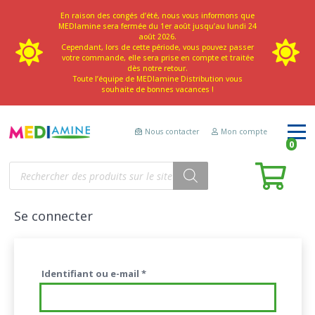
En raison des congés d’été, nous vous informons que
MEDIamine sera fermée du 1er août jusqu’au lundi 24
août 2026.
Cependant, lors de cette période, vous pouvez passer
votre commande, elle sera prise en compte et traitée
dès notre retour.
Toute l’équipe de MEDIamine Distribution vous
souhaite de bonnes vacances !
Nous contacter
Mon compte
0
Recherche
de
produits
Se connecter
Obligatoire
Identifiant ou e-mail
*